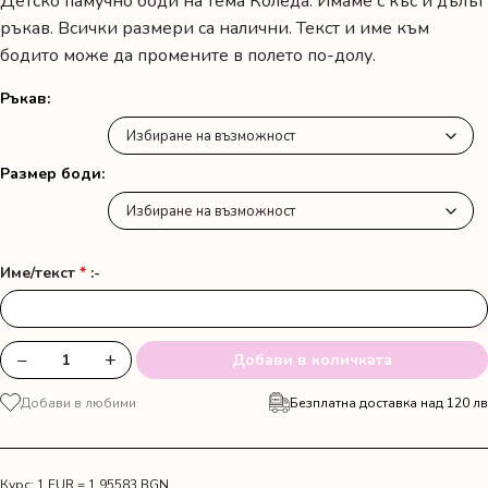
Детско памучно боди на тема Коледа. Имаме с къс и дълъг
ръкав. Всички размери са налични. Текст и име към
бодито може да промените в полето по-долу.
Ръкав
Размер боди
Име/текст
*
:-
−
+
Добави в количката
количество
за
Добави в любими
Безплатна доставка над 120 лв
Коледно
бебешко
боди
със
Курс: 1 EUR = 1.95583 BGN