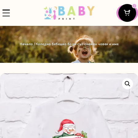
0
Начало
/ Коледно бебешко боди със снежен човек и име