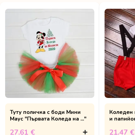
Туту поличка с боди Мини
Коледен 
Маус "Първата Коледа на ..."
и папийо
Christmas
27.61 €
21.47 €