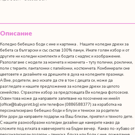
снежен
човек
и
име
Описание
Коледно бебешко боди с име и картинка . Нашите коледни дрехи за
бебета са български и със състав 100% памук. Имате голям избор и от
другите ни
коледни комплекти
и
бодита с надпис и изображение
.
Разполагаме с модели за момчета и момичета – туту полички, роклички,
поли с тиранти, панталонки с папийонки, костюмчета. Комбинирали сме
цветовете и дизайните на дрешките в духа на коледните празници.
А Вие, родители, ако искате да сте в тон с децата си, може да
разгледате и нашите предложения за
коледни дрехи за цялото
семейство
. Страхотен избор за предстоящата Ви коледна фотосесия.
Освен това може да направите запитване на посочения ни имейл
(
office@babyprint.bg
) или телефон (0886588377) за изработка на
персонализирано бебешко боди и блузи и тениски за родители
Или дори да направите подарък на Ваш близък, приятел и тяхното дете.
С нашите разнообразни коледни дизайни ще намерите какво да
сложите под елхата в навечерието на Бъдни вечер. Какво по-хубаво от
персонализиран подарък – тениска, блуза или боди с име, пожелание