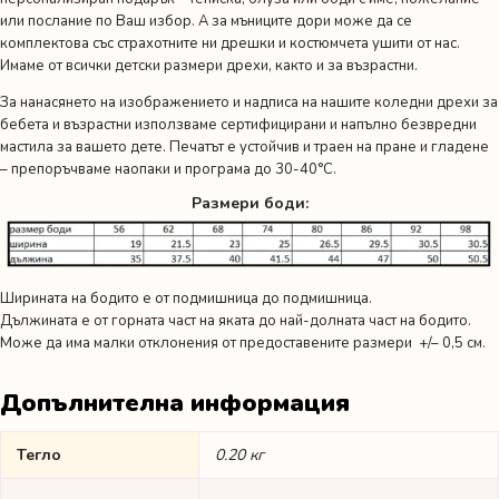
или послание по Ваш избор. А за мъниците дори може да се
комплектова със страхотните ни дрешки и костюмчета ушити от нас.
Имаме от всички детски размери дрехи, както и за възрастни.
За нанасянето на изображението и надписа на нашите коледни дрехи за
бебета и възрастни използваме сертифицирани и напълно безвредни
мастила за вашето дете. Печатът е устойчив и траен на пране и гладене
– препоръчваме наопаки и програма до 30-40°C.
Размери боди:
Ширината на бодито е от подмишница до подмишница.
Дължината е от горната част на яката до най-долната част на бодито.
Може да има малки отклонения от предоставените размери +/– 0,5 см.
Допълнителна информация
Тегло
0.20 кг