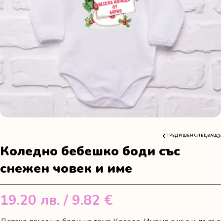
ПРЕДИШЕН
СЛЕДВАЩ
Коледно бебешко боди със
снежен човек и име
19.20
лв.
/ 9.82 €