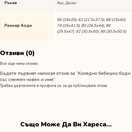
Ръкав
Къс, Дълъг
56 (19х35), 62 (21.5х37.5), 68 (23х40),
Размер боди
74 (25х41.5), 80 (26.5х44), 86
(29.5х47), 92 (30.5х50), 98 (30.5х50.5)
Отзиви (0)
Все още няма отзиви.
Бъдете първият написал отзив за “Коледно бебешко боди
със снежен човек и име”
Трябва да
влезнете в профила си
, за да публикувате отзив.
Също Може Да Ви Хареса…