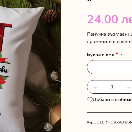
24.00
л
Памучна възглавниц
промените в полето
Буква и име
*
:-
−
+
количество
за
Добави в любим
Коледна
възглавница
"Семейство"
Курс: 1 EUR = 1.95583 BG