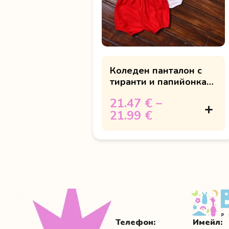
Коледен панталон с
тиранти и папийонка
"Merry Christmas"
21.47 €
–
21.99 €
Телефон:
Имейл: