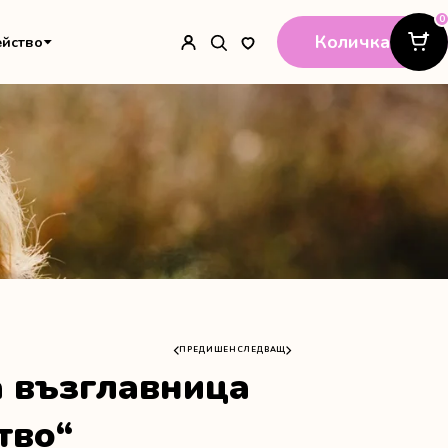
0
Количка
ейство
ПРЕДИШЕН
СЛЕДВАЩ
 възглавница
тво“