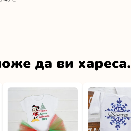
0-40°C.
оже да ви хареса