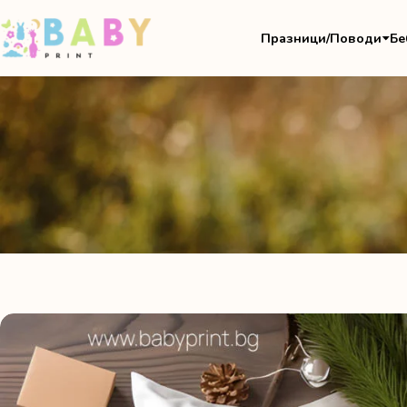
Празници/Поводи
Бе