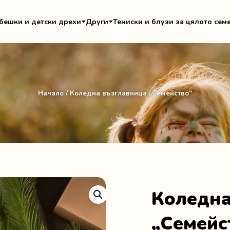
бешки и детски дрехи
Други
Тениски и блузи за цялото сем
Начало
/ Коледна възглавница „Семейство“
Коледна
„Семейс