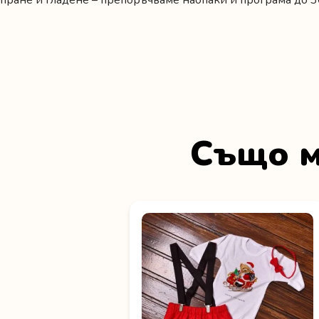
пране и гладене – препоръчваме наопаки и програма до 3
Също м