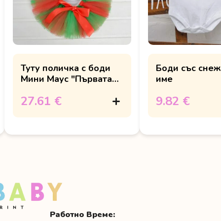
Туту поличка с боди
Боди със снеж
Мини Маус "Първата
име
Коледа на ..."
27.61 €
9.82 €
Работно Време: