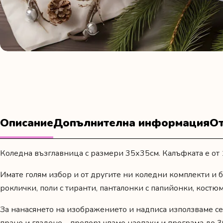
Описание
Допълнителна информация
От
Коледна възглавница с размери 35х35см. Калъфката е от 
Имате голям избор и от другите ни
коледни комплекти
и
б
роклички, поли с тиранти, панталонки с папийонки, костюм
За нанасянето на изображението и надписа използваме се