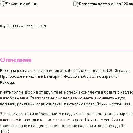
за
Добави в любими
Безплатна доставка над 120 лв
Коледна
възглавница
с
еленче
Курс: 1 EUR = 1.95583 BGN
Описание
Коледна възглавница с размери 35х35см. Калъфката е от 100 % памук.
Произведени и ушити в България. Чудесен избор за подарък на
Коледа.
Имате голям избор и от другите ни
коледни комплекти
и
бодита с надпис
и изображение
. Разполагаме с модели за момчета и момичета – туту
полички, роклички, поли с тиранти, панталонки с папийонки, костюмчета.
За нанасянето на изображението и надписа използваме сертифицирани
и напълно безвредни мастила за вашето дете. Печатът е устойчив и
траен на пране и гладене – препоръчваме наопаки и програма до 30-
40°C.