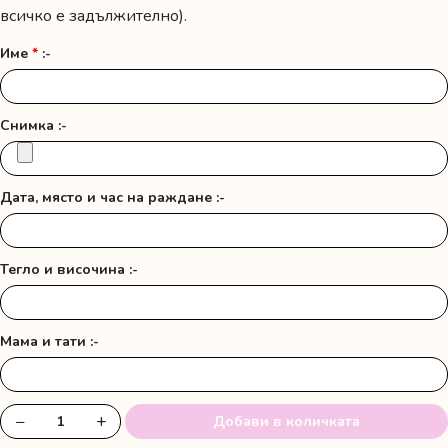
всичко е задължително).
Име
*
:-
Снимка :-
Дата, място и час на раждане :-
Тегло и височина :-
Мама и тати :-
−
+
Добави в количката
количество