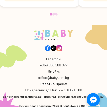
Телефон:
+359 886 588 377
Имейл:
office@babyprint.bg
Работно Време:
Понеделник до Петък – 10:00-19:00
За Нас
Контакти
Политика За Поверителност
Общи Условия
Cookie Policy (EU)
Всички права запазени 2026 © Бейбибум 22 ООД