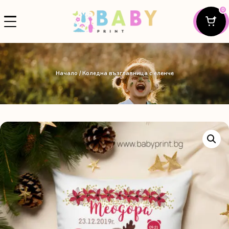
0
Начало
/ Коледна възглавница с еленче