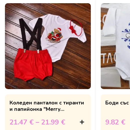
Коледен панталон с тиранти
Боди със
и папийонка "Merry
Christmas"
21.47 €
–
21.99 €
9.82 €