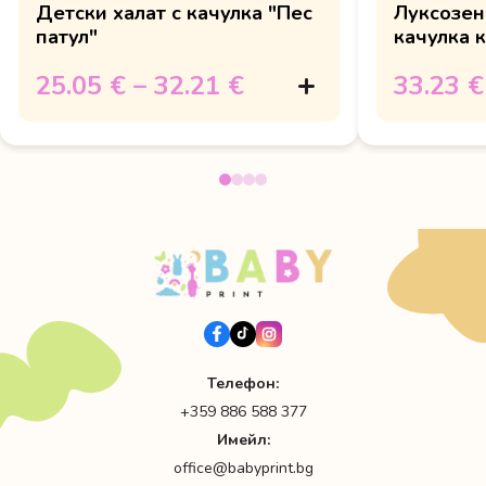
Детски халат с качулка "Пес
Луксозен
патул"
качулка 
25.05 €
–
32.21 €
33.23 €
Телефон:
+359 886 588 377
Имейл:
office@babyprint.bg