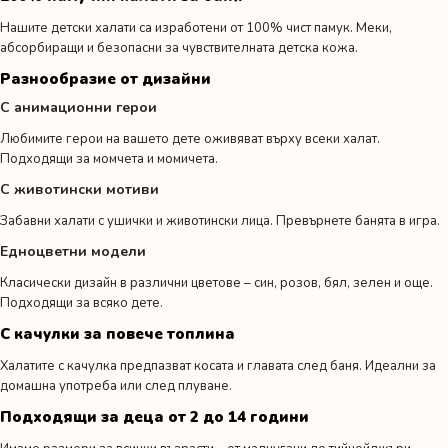
Нашите детски халати са изработени от 100% чист памук. Меки,
абсорбиращи и безопасни за чувствителната детска кожа.
Разнообразие от дизайни
С анимационни герои
Любимите герои на вашето дете оживяват върху всеки халат.
Подходящи за момчета и момичета.
С животински мотиви
Забавни халати с ушички и животински лица. Превърнете банята в игра.
Едноцветни модели
Класически дизайн в различни цветове – син, розов, бял, зелен и още.
Подходящи за всяко дете.
С качулки за повече топлина
Халатите с качулка предпазват косата и главата след баня. Идеални за
домашна употреба или след плуване.
Подходящи за деца от 2 до 14 години