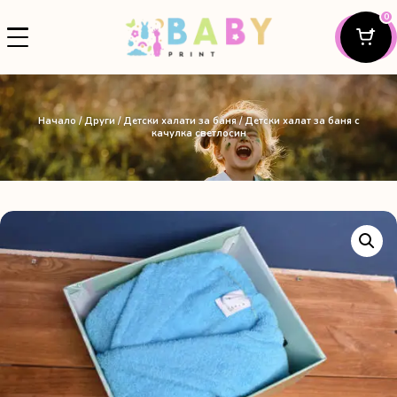
0
Начало
/
Други
/
Детски халати за баня
/ Детски халат за баня с
качулка светлосин