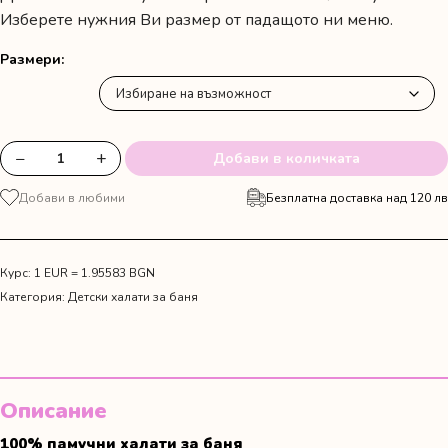
50.00 лв.
Изберете нужния Ви размер от падащото ни меню.
/
Размери
25.56 €
through
59.00 лв.
−
+
Добави в количката
количество
/
за
30.17 €
Добави в любими
Безплатна доставка над 120 лв
Детски
халат
за
баня
Курс: 1 EUR = 1.95583 BGN
с
Категория:
Детски халати за баня
качулка
светлосин
Описание
100% памучни халати за баня