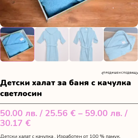
ПРЕДИШЕН
СЛЕДВАЩ
Детски халат за баня с качулка
светлосин
50.00
лв.
/ 25.56 €
–
59.00
лв.
/
Price
30.17 €
range:
Детски халат с качулка . Изработен от 100 % памук.