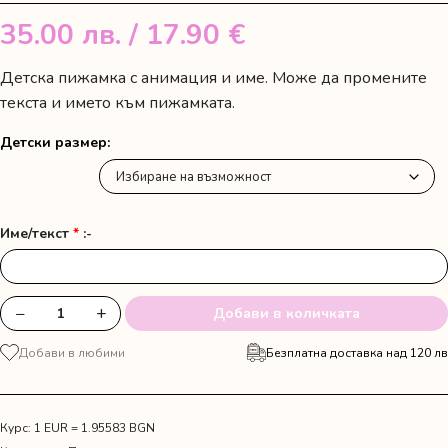
35.00
лв.
/ 17.90 €
Детска пижамка с анимация и име. Може да промените
текста и името към пижамката.
Детски размер
Име/текст
*
:-
−
+
Добави в количката
количество
за
Добави в любими
Безплатна доставка над 120 лв
Детска
пижамка
със
сърничка
Курс: 1 EUR = 1.95583 BGN