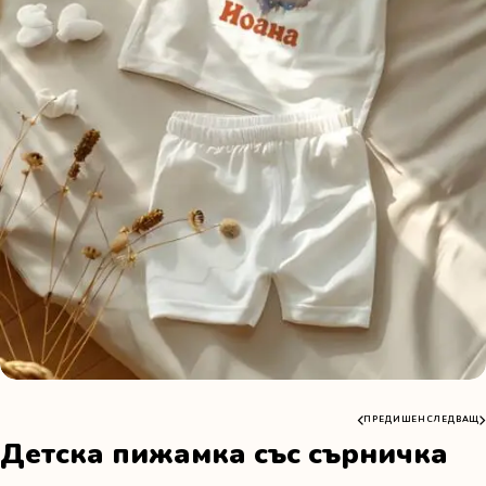
ПРЕДИШЕН
СЛЕДВАЩ
Детска пижамка със сърничка