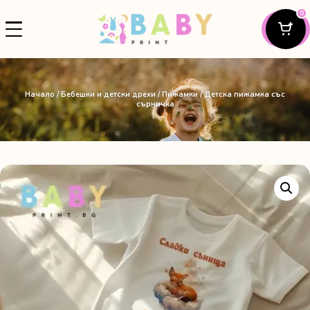
0
Начало
/
Бебешки и детски дрехи
/
Пижамки
/ Детска пижамка със
сърничка