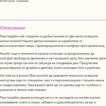
Категория:
Пижамки
Описание
Разгледайте най-сладките и удобни пижами от две части за вашите
малки таланти! Нашите детски пижамки са изработени от
висококачествен памук, гарантиращ мекота и комфорт през цялата нощ.
Късите гащи и тениските в нашата колекция са предназначени да
осигурят свобода на движение и уют на вашето дете, без значение дали
се играе преди сън или се събужда на следващия ден. Предлагаме
разнообразие от дизайни и цветове, които съчетават стил и удобство.
Но това не е всичко! Вие можете да направите тениските на вашите
малчугани още по-специални, като ги персонализирате с техните имена
и сладки картинки. Така вашето дете ще се чувства още по-особено и
уникално в своите нови пижами.
Разгледайте нашата колекция сега и се насладете на онлайн шопинг
изживяване, което е лесно, забавно и удовлетворително за вас и