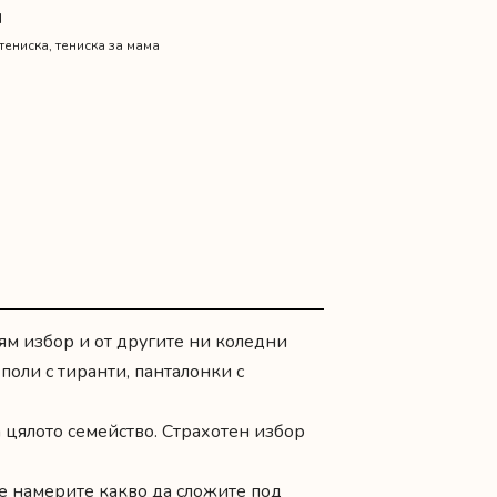
16.36 €
N
тениска
,
тениска за мама
лям избор и от другите ни
коледни
 поли с тиранти, панталонки с
 цялото семейство
. Страхотен избор
е намерите какво да сложите под