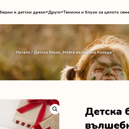
бешки и детски дрехи
Други
Тениски и блузи за цялото сем
Начало
/ Детска блуза „Моята вълшебна Коледа“
Детска 
вълшебн