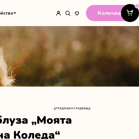
0
Количка
ейство
ПРЕДИШЕН
СЛЕДВАЩ
блуза „Моята
а Коледа“