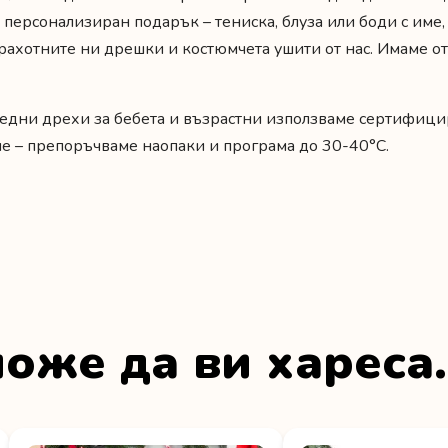
 персонализиран подарък – тениска, блуза или боди с име
рахотните ни дрешки и костюмчета ушити от нас. Имаме от
ледни дрехи за бебета и възрастни използваме сертифици
ене – препоръчваме наопаки и програма до 30-40°C.
оже да ви хареса