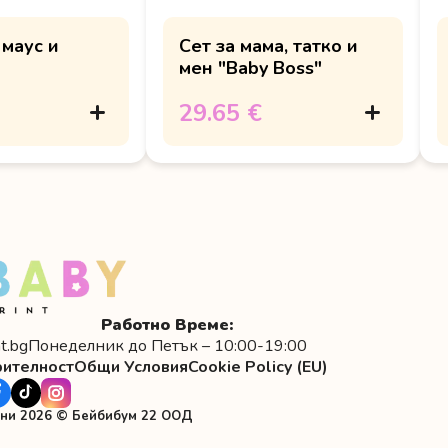
 маус и
Сет за мама, татко и
мен "Baby Boss"
29.65 €
Работно Време:
t.bg
Понеделник до Петък – 10:00-19:00
рителност
Общи Условия
Cookie Policy (EU)
ени 2026 © Бейбибум 22 ООД