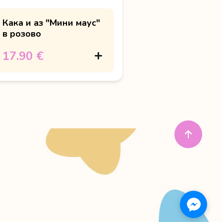
Кака и аз "Мини маус"
в розово
17.90 €