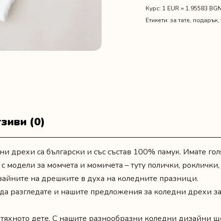
вълшебна
Курс: 1 EUR = 1.95583 BG
Коледа"
Етикети:
за тате
,
подарък
,
зиви (0)
ни дрехи са български и със състав 100% памук. Имате го
 с модели за момчета и момичета – туту полички, роклички,
зайните на дрешките в духа на коледните празници.
же да разгледате и нашите предложения за
коледни дрехи за
 тяхното дете. С нашите разнообразни коледни дизайни щ