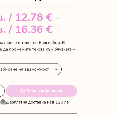
в.
/ 12.78 €
–
Price
в.
/ 16.36 €
range:
а с мече и текст по Ваш избор. В
е да промените текста към блузката –
25.00 лв.
/
12.78 €
through
Добави в количката
32.00 лв.
и
Безплатна доставка над 120 лв
/