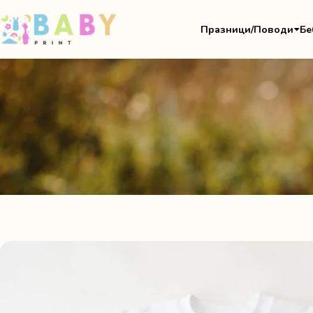
Празници/Поводи
Бе