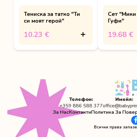
Тениска за татко "Ти
Сет "Мики
си моят герой"
Гуфи"
10.23 €
19.68 €
Телефон:
Имейл:
+359 886 588 377
office@babyprin
За Нас
Контакти
Политика За Пове
Всички права запаз