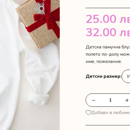
25.00
л
32.00
л
Детска памучна блуз
полето по-долу мож
име, пожелание.
Детски размер
−
+
количество
за
Добави в любим
Детска
блуза
"Моята