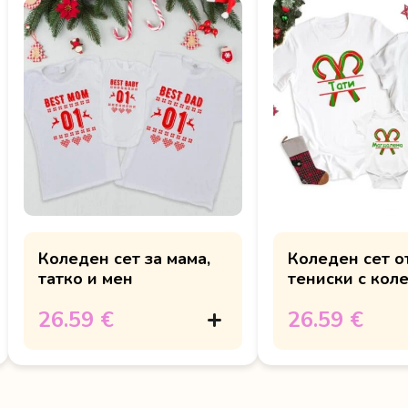
Коледен сет за мама,
Коледен сет о
татко и мен
тениски с кол
бастунчета
26.59 €
26.59 €