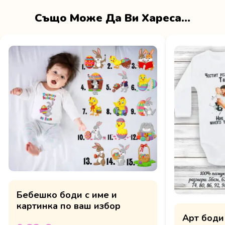
Също Може Да Ви Хареса…
Бебешко боди с име и
картинка по ваш избор
Арт боди