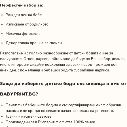
Перфектен избор за:
Рожден ден на бебе
Изписване от родилното
Месечна фотосесия
Декоративна дрешка за спомен
Разполагаме и с голямо разнообразие от детски бодита с име за
малчуганите. Освен, надпис, който може да бъде по Ваш избор, имаме и
много интересни дизайни подходящи за всеки повод –
рожден ден
,
имен ден
,
с пожелания
и
бебешки бодита със забавни надписи.
Защо да изберете детско боди със шевица и име от
BABYPRINT.BG?
Печатът на бебешките бодита е със сертифицирани екосъобразни
мастила и не вредят по никакъв начин на кожата на детенцето.
Трайни и наситени цветове.
Произведени са в България със състав 100% памук.