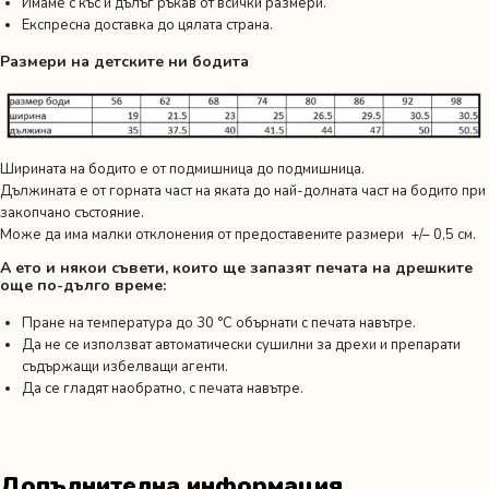
Имаме с къс и дълъг ръкав от всички размери.
Експресна доставка до цялата страна.
Размери на детските ни бодита
Ширината на бодито е от подмишница до подмишница.
Дължината е от горната част на яката до най-долната част на бодито при
закопчано състояние.
Може да има малки отклонения от предоставените размери +/– 0,5 см.
А ето и някои съвети, които ще запазят печата на дрешките
още по-дълго време:
Пране на температура до 30 °C обърнати с печата навътре.
Да не се използват автоматически сушилни за дрехи и препарати
съдържащи избелващи агенти.
Да се гладят наобратно, с печата навътре.
Допълнителна информация