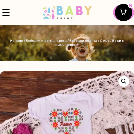
0
Начало
/
Бебешки и детски дрехи
/
Бебешки бодита
/
С име
/ Боди с
име и шевица