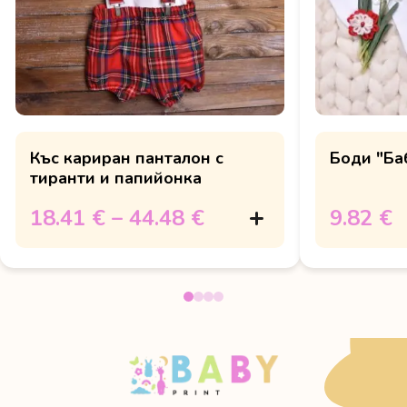
Къс кариран панталон с
Боди "Баб
тиранти и папийонка
18.41 €
–
44.48 €
9.82 €