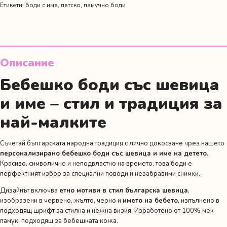
Етикети:
боди с име
,
детско
,
памучно боди
Описание
Бебешко боди със шевица
и име – стил и традиция за
най-малките
Съчетай българската народна традиция с лично докосване чрез нашето
персонализирано бебешко боди със шевица и име на детето
.
Красиво, символично и неподвластно на времето, това боди е
перфектният избор за специални поводи и незабравими снимки.
Дизайнът включва
етно мотиви в стил българска шевица
,
изобразени в червено, жълто, черно и
името на бебето
, изпълнено в
подходящ шрифт за стилна и нежна визия. Изработено от 100% мек
памук, подходящ за бебешката кожа.