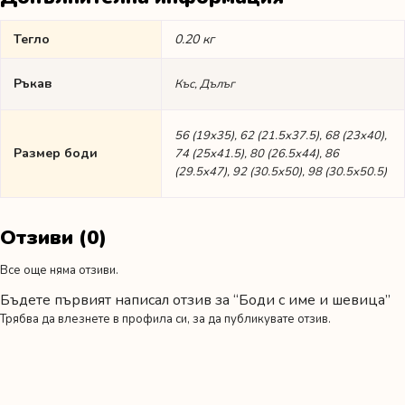
Тегло
0.20 кг
Ръкав
Къс, Дълъг
56 (19х35), 62 (21.5х37.5), 68 (23х40),
Размер боди
74 (25х41.5), 80 (26.5х44), 86
(29.5х47), 92 (30.5х50), 98 (30.5х50.5)
Отзиви (0)
Все още няма отзиви.
Бъдете първият написал отзив за “Боди с име и шевица”
Трябва да
влезнете в профила си
, за да публикувате отзив.