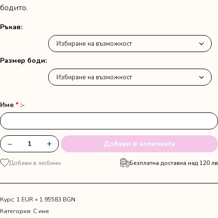
бодито.
Ръкав
Размер боди
Име
*
:-
−
+
Добави в количката
количество
за
Добави в любими
Безплатна доставка над 120 лв
Боди
с
име
и
Курс: 1 EUR = 1.95583 BGN
шевица
Категория:
С име