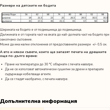
Размери на детските ни бодита
Ширината на бодито е от подмишница до подмишница.
Дължината е от горната част на яката до най-долната част на бодито при
закопчано състояние.
Може да има малки отклонения от предоставените размери +/– 0,5 см.
А ето и някои съвети, които ще запазят печата на дрешките
още по-дълго време:
Пране на температура до 30 °C обърнати с печата навътре.
Да не се използват автоматически сушилни за дрехи и препарати
съдържащи избелващи агенти.
Да се гладят наобратно, с печата навътре.
Допълнителна информация