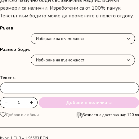
Детско памучно боди със закачлив надпис. Всички
размери са налични. Изработени са от 100% памук.
Текстът към бодито може да промените в полето отдолу.
Ръкав
Размер боди
Текст :-
−
+
Добави в количката
количество
за
Добави в любими
Безплатна доставка над 120 лв
Бебешко
боди
"Моята
първа
Курс: 1 EUR = 1.95583 BGN