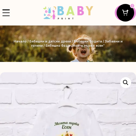
0
Начало
/
Бебешки и детски дрехи
/
Бебешки бодита
/
Забавни и
готини
/ Бебешко боди „Моята първа есен“