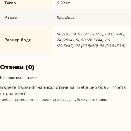
Тегло
0.20 кг
Ръкав
Къс, Дълъг
56 (19х35), 62 (21.5х37.5), 68 (23х40),
Размер боди
74 (25х41.5), 80 (26.5х44), 86
(29.5х47), 92 (30.5х50), 98 (30.5х50.5)
Отзиви (0)
Все още няма отзиви.
Бъдете първият написал отзив за “Бебешко боди „Моята
първа есен“”
Трябва да
влезнете в профила си
, за да публикувате отзив.