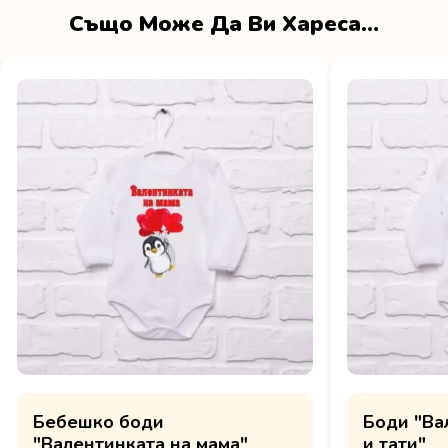
Също Може Да Ви Хареса…
Бебешко боди
Боди "Ва
"Валентинката на мама"
и тати"