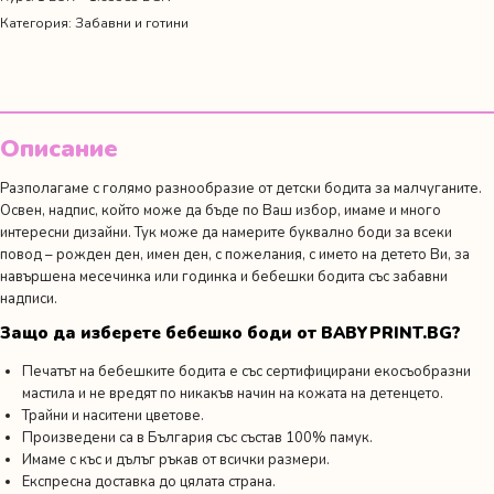
есен"
Категория:
Забавни и готини
Описание
Разполагаме с голямо разнообразие от детски бодита за малчуганите.
Освен, надпис, който може да бъде по Ваш избор, имаме и много
интересни дизайни. Тук може да намерите буквално боди за всеки
повод –
рожден ден
,
имен ден
,
с пожелания
,
с името на детето Ви,
за
навършена месечинка или годинка
и бебешки бодита със забавни
надписи.
Защо да изберете бебешко боди от BABYPRINT.BG?
Печатът на бебешките бодита е със сертифицирани екосъобразни
мастила и не вредят по никакъв начин на кожата на детенцето.
Трайни и наситени цветове.
Произведени са в България със състав 100% памук.
Имаме с къс и дълъг ръкав от всички размери.
Експресна доставка до цялата страна.