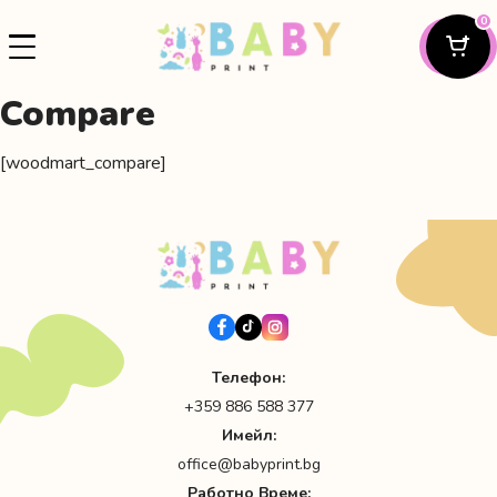
0
Compare
[woodmart_compare]
Телефон:
+359 886 588 377
Имейл:
office@babyprint.bg
Работно Време: